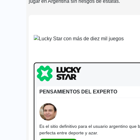
jugar en Argentina sin riesgos de estafas.
PENSAMIENTOS DEL EXPERTO
Es el sitio definitivo para el usuario argentino que
perfecta entre deporte y azar.