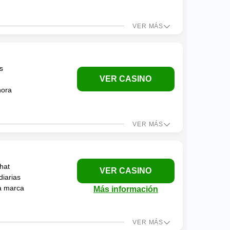
VER MÁS
s
VER CASINO
hora
VER MÁS
chat
VER CASINO
diarias
la marca
Más información
VER MÁS