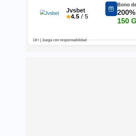
Bono de
Jvsbet
200%
4.5
/
5
150 
18+ | Juega con responsabilidad