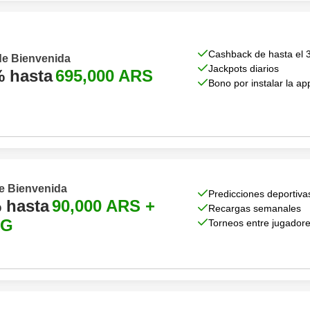
Cashback de hasta el
e Bienvenida
Jackpots diarios
 hasta
695,000 ARS
Bono por instalar la ap
e Bienvenida
Predicciones deportivas
 hasta
90,000 ARS +
Recargas semanales
GG
Torneos entre jugador