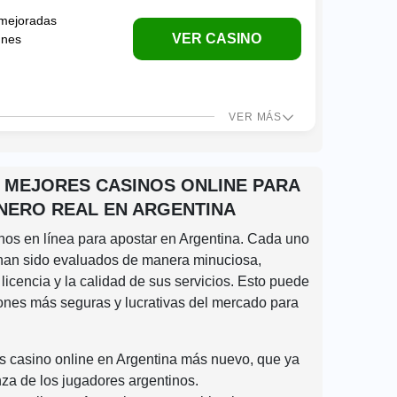
mejoradas
VER CASINO
unes
VER MÁS
S MEJORES CASINOS ONLINE PARA
NERO REAL EN ARGENTINA
nos en línea para apostar en Argentina. Cada uno
 han sido evaluados de manera minuciosa,
 licencia y la calidad de sus servicios. Esto puede
ones más seguras y lucrativas del mercado para
s casino online en Argentina más nuevo, que ya
za de los jugadores argentinos.