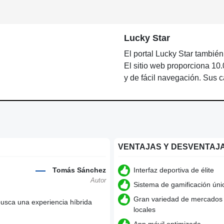
Lucky Star
El portal Lucky Star también
El sitio web proporciona 10.
y de fácil navegación. Sus c
VENTAJAS Y DESVENTAJ
Tomás Sánchez
Interfaz deportiva de élite
Autor
Sistema de gamificación úni
Gran variedad de mercados
 busca una experiencia híbrida
locales