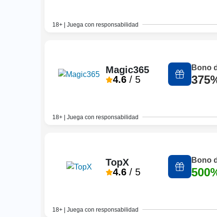
18+ | Juega con responsabilidad
Bono d
Magic365
375
4.6
/
5
18+ | Juega con responsabilidad
Bono d
TopX
500
4.6
/
5
18+ | Juega con responsabilidad