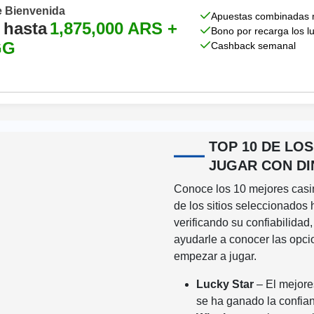
 Bienvenida
Apuestas combinadas 
 hasta
1,875,000 ARS +
Bono por recarga los l
GG
Cashback semanal
TOP 10 DE LO
JUGAR CON DI
Conoce los 10 mejores casi
de los sitios seleccionados
verificando su confiabilidad,
ayudarle a conocer las opci
empezar a jugar.
Lucky Star
– El mejore
se ha ganado la confian